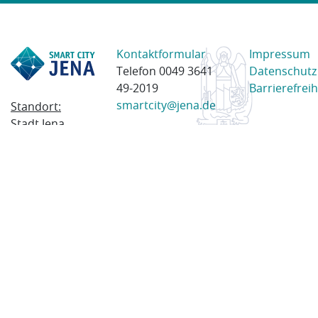
Kontaktformular
Impressum
Telefon 0049 3641
Datenschutz
49-2019
Barrierefreih
smartcity@jena.de
Standort:
Stadt Jena
Am Anger 28
07743 Jena
Postanschrift:
Postfach
100338
07703 Jena
© 2023 Stadt Jena